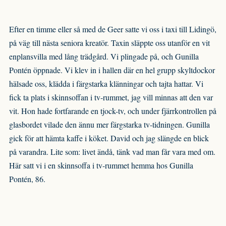
Efter en timme eller så med de Geer satte vi oss i taxi till Lidingö,
på väg till nästa seniora kreatör. Taxin släppte oss utanför en vit
enplansvilla med lång trädgård. Vi plingade på, och Gunilla
Pontén öppnade. Vi klev in i hallen där en hel grupp skyltdockor
hälsade oss, klädda i färgstarka klänningar och tajta hattar. Vi
fick ta plats i skinnsoffan i tv-rummet, jag vill minnas att den var
vit. Hon hade fortfarande en tjock-tv, och under fjärrkontrollen på
glasbordet vilade den ännu mer färgstarka tv-tidningen. Gunilla
gick för att hämta kaffe i köket. David och jag slängde en blick
på varandra. Lite som: livet ändå, tänk vad man får vara med om.
Här satt vi i en skinnsoffa i tv-rummet hemma hos Gunilla
Pontén, 86.