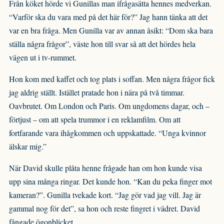
Från köket hörde vi Gunillas man ifrågasätta hennes medverkan.
“Varför ska du vara med på det här för?” Jag hann tänka att det
var en bra fråga. Men Gunilla var av annan åsikt: “Dom ska bara
ställa några frågor”, väste hon till svar så att det hördes hela
vägen ut i tv-rummet.
Hon kom med kaffet och tog plats i soffan. Men några frågor fick
jag aldrig ställt. Istället pratade hon i nära på två timmar.
Oavbrutet. Om London och Paris. Om ungdomens dagar, och –
förtjust – om att spela trummor i en reklamfilm. Om att
fortfarande vara ihågkommen och uppskattade. “Unga kvinnor
älskar mig.”
När David skulle plåta henne frågade han om hon kunde visa
upp sina många ringar. Det kunde hon. “Kan du peka finger mot
kameran?”. Gunilla tvekade kort. “Jag gör vad jag vill. Jag är
gammal nog för det”, sa hon och reste fingret i vädret. David
fångade ögonblicket.