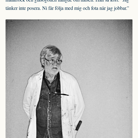
tänker inte posera. Ni får följa med mig och fota när jag jobbar.”