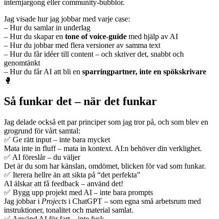
internjargong eller community-bubblor.
Jag visade hur jag jobbar med varje case:
– Hur du samlar in underlag
– Hur du skapar en
tone of voice-guide
med hjälp av AI
– Hur du jobbar med flera versioner av samma text
– Hur du får idéer till content – och skriver det, snabbt och
genomtänkt
– Hur du får AI att bli en
sparringpartner, inte en spökskrivare
🥊
Så funkar det – när det funkar
Jag delade också ett par principer som jag tror på, och som blev en
grogrund för vårt samtal:
✅ Ge rätt input – inte bara mycket
Mata inte in fluff – mata in kontext. AI:n behöver din verklighet.
✅ AI föreslår – du väljer
Det är du som har känslan, omdömet, blicken för vad som funkar.
✅ Iterera hellre än att sikta på “det perfekta”
AI älskar att få feedback – använd det!
✅ Bygg upp projekt med AI – inte bara prompts
Jag jobbar i
Projects
i ChatGPT – som egna små arbetsrum med
instruktioner, tonalitet och material samlat.
✅ Använd AI för fart – inte fusk