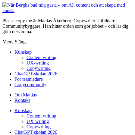
Please copy me är Mattias Åkerberg. Copywriter. Utbildare.
Communitybyggare. Han hittar orden som gör jobbet – och lär dig
göra detsamma.
Meny
Stäng
Kunskap
Content writing
UX-writing
Copywriting
ChatGPT-skolan 2026
För teamledare
Copycommunity
Om Mattias
Kontakt
Kunskap
Content writing
UX-writing
Copywriting
ChatGPT-skolan 2026