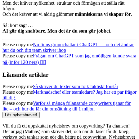
Men det kräver nyfikenhet, struktur och förmågan att ställa rätt
frågor.
Och det kräver att vi aldrig glömmer
människorna vi skapar för
.
Så: kort sagt …
AI gör dig snabbare. Men det är du som gör jobbet.
Please copy me
Nu finns gruppchattar i ChatGPT — och det ändrar
hur du och ditt team skriver ihop
Please copy me
Frågan om ChatGPT som jag omöjligen kunde svara
på (inför 120 pers) 🤦‍♂️
Liknande artiklar
Please copy me
Så skriver du texter som folk faktiskt förstår
Please copy me
Marknadschef eller teamledare? Jag har ett par frågor
till dig.
Please copy me
Varför så många frilansande copywriters tjänar för
lite – och hur du får din omsättning till 1 miljon
Läs nyhetsbrevet!
Vill du få ett uppskattat nyhetsbrev om copywriting? Ta chansen!
Det är jag (Mattias) som skriver det, och när du läser får du knep,
verktyg och tankar som gör dig bättre på copywriting. Nyhetsbrevet