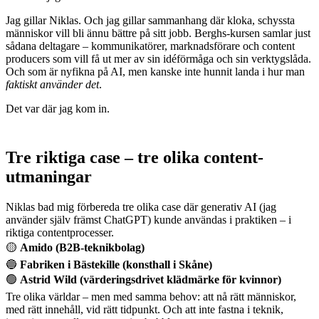
Jag gillar Niklas. Och jag gillar sammanhang där kloka, schyssta
människor vill bli ännu bättre på sitt jobb. Berghs-kursen samlar just
sådana deltagare – kommunikatörer, marknadsförare och content
producers som vill få ut mer av sin idéförmåga och sin verktygslåda.
Och som är nyfikna på AI, men kanske inte hunnit landa i hur man
faktiskt använder det
.
Det var där jag kom in.
Tre riktiga case – tre olika content-
utmaningar
Niklas bad mig förbereda tre olika case där generativ AI (jag
använder själv främst ChatGPT) kunde användas i praktiken – i
riktiga contentprocesser.
🟡
Amido (B2B-teknikbolag)
🔵
Fabriken i Bästekille (konsthall i Skåne)
🟢
Astrid Wild (värderingsdrivet klädmärke för kvinnor)
Tre olika världar – men med samma behov: att nå rätt människor,
med rätt innehåll, vid rätt tidpunkt. Och att inte fastna i teknik,