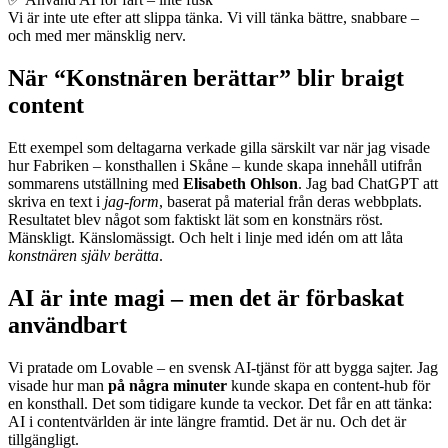
Vi är inte ute efter att slippa tänka. Vi vill tänka bättre, snabbare –
och med mer mänsklig nerv.
När “Konstnären berättar” blir braigt
content
Ett exempel som deltagarna verkade gilla särskilt var när jag visade
hur Fabriken – konsthallen i Skåne – kunde skapa innehåll utifrån
sommarens utställning med
Elisabeth Ohlson
. Jag bad ChatGPT att
skriva en text i
jag-form
, baserat på material från deras webbplats.
Resultatet blev något som faktiskt lät som en konstnärs röst.
Mänskligt. Känslomässigt. Och helt i linje med idén om att låta
konstnären själv berätta
.
AI är inte magi – men det är förbaskat
användbart
Vi pratade om Lovable – en svensk AI-tjänst för att bygga sajter. Jag
visade hur man
på några minuter
kunde skapa en content-hub för
en konsthall. Det som tidigare kunde ta veckor. Det får en att tänka:
AI i contentvärlden är inte längre framtid. Det är nu. Och det är
tillgängligt.