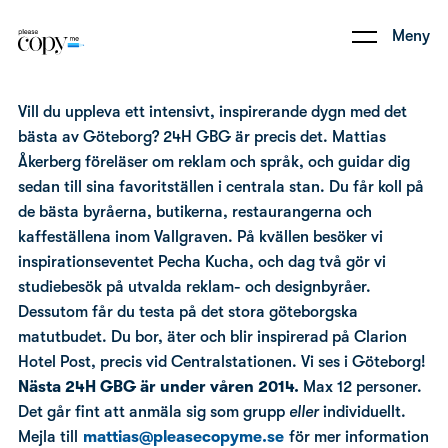
Meny
Vill du uppleva ett intensivt, inspirerande dygn med det
bästa av Göteborg? 24H GBG är precis det. Mattias
Åkerberg föreläser om reklam och språk, och guidar dig
sedan till sina favoritställen i centrala stan. Du får koll på
de bästa byråerna, butikerna, restaurangerna och
kaffeställena inom Vallgraven. På kvällen besöker vi
inspirationseventet Pecha Kucha, och dag två gör vi
studiebesök på utvalda reklam- och designbyråer.
Dessutom får du testa på det stora göteborgska
matutbudet. Du bor, äter och blir inspirerad på Clarion
Hotel Post, precis vid Centralstationen. Vi ses i Göteborg!
Nästa 24H GBG är under våren 2014.
Max 12 personer.
Det går fint att anmäla sig som grupp
eller
individuellt.
Mejla till
mattias@pleasecopyme.se
för mer information