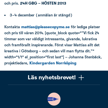
och pris.
24H GBG – HÖSTEN 2013
3-4 december (anmälan är stängd)
Kontakta
mattias@pleasecopyme.se
för lediga platser
och pris till våren 2014. [quote_block quote="”Vi fick 24
timmar som var väldigt intressanta, givande, lukrativa
och framförallt inspirerande. Först visar Mattias allt det
kreativa i Göteborg – och sedan vill man flytta dit.”"
width="1/1" el_position="first last"] – Johanna Stenbäck,
projektledare,
Kindergarden Norrköping
Läs nyhetsbrevet!
Vill du få ett uppskattat nyhetsbrev om copywriting?
Ta chansen! Det är jag (Mattias) som skriver det, och
när du läser får du knep, verktyg och tankar som gör