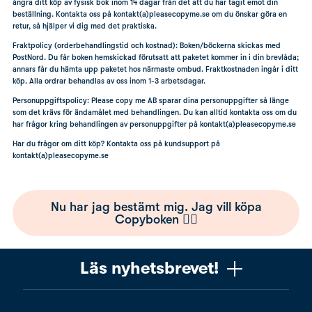
ångra ditt köp av fysisk bok inom 14 dagar från det att du har tagit emot din
beställning. Kontakta oss på kontakt(a)pleasecopyme.se om du önskar göra en
retur, så hjälper vi dig med det praktiska.
Fraktpolicy (orderbehandlingstid och kostnad): Boken/böckerna skickas med
PostNord. Du får boken hemskickad förutsatt att paketet kommer in i din brevlåda;
annars får du hämta upp paketet hos närmaste ombud. Fraktkostnaden ingår i ditt
köp. Alla ordrar behandlas av oss inom 1-3 arbetsdagar.
Personuppgiftspolicy: Please copy me AB sparar dina personuppgifter så länge
som det krävs för ändamålet med behandlingen. Du kan alltid kontakta oss om du
har frågor kring behandlingen av personuppgifter på kontakt(a)pleasecopyme.se
Har du frågor om ditt köp? Kontakta oss på kundsupport på
kontakt(a)pleasecopyme.se
Nu har jag bestämt mig. Jag vill köpa
Copyboken 🙋‍♂️
Läs nyhetsbrevet!
Vill du få ett uppskattat nyhetsbrev om copywriting?