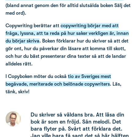
(bland annat genom den för alltid slutsålda boken Sälj det
med ord).
Copywriting berättar att
copywriting börjar med att
fråga, lyssna, att ta reda på hur saker verkligen är, innan
du börjar skriva
. Boken förklarar hur du skriver så att det
gör ont, hur du påverkar din läsare att komma till skott,
och hur du bäst presenterar dina texter så att de landar
alldeles rätt.
I Copyboken möter du också
tio av Sveriges mest
begåvade, meriterade och belönade copywriters
. Läs,
tänk, skriv!
Du skriver så väldans bra. Att läsa din
bok är som en fröjd. Sån melodi. Det
bara flyter på. Svårt att förklara det.
Jag ville bara få sagt det så här hälften