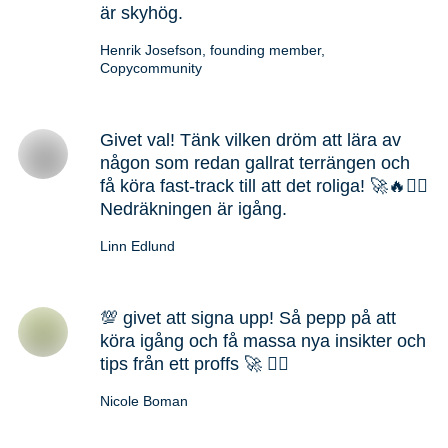
är skyhög.
Henrik Josefson, founding member,
Copycommunity
Givet val! Tänk vilken dröm att lära av
någon som redan gallrat terrängen och
få köra fast-track till att det roliga! 🚀🔥🙋‍♀️
Nedräkningen är igång.
Linn Edlund
💯 givet att signa upp! Så pepp på att
köra igång och få massa nya insikter och
tips från ett proffs 🚀 🏃‍♀️
Nicole Boman