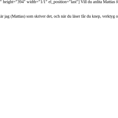
ght="394" width="1/1" el_position="last"] Vill du anlita Mattias för en
är jag (Mattias) som skriver det, och när du läser får du knep, verktyg 