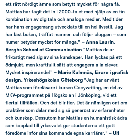
ett rätt nördigt ämne som betytt mycket för några få.
Mattias har tagit det in i 2000-talet med hjälp av en fin
kombination av digitala och analoga medier. Med tiden
har hans engagemang utvecklats till en hel livsstil. Jag
har läst boken, träffat mannen och följer bloggen – som
numer betyder mycket för många.”
– Anna Laurin,
Berghs School of Communication
”Mattias delar
frikostigt med sig av sina kunskaper. Han lyckas på ett
ödmjukt, men kraftfullt sätt att engagera alla elever.
Mycket inspirerande!”
– Marie Kalmnäs, lärare i grafisk
design, Yrkeshögskolan Göteborg
"Jag har använt
Mattias som föreläsare i kursen Copywriting, en del av
MKV-programmet på Högskolan i Jönköping, vid ett
flertal tillfällen. Och det blir fler. Det är nämligen ont om
praktiker som delar med sig så generöst av erfarenheter
och kunskap. Dessutom har Mattias en humanistisk ådra
som kopplad till yrkesvalet ger studenterna ett gott
föredöme inför sina kommande egna karriärer."
– Ulf