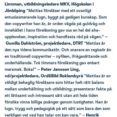
Linnman, utbildningsledare MKV, Högskolan i
Jönköping
”Mattias föreläser med ett ovanligt
entusiasmerande lugn, byggt på gedigen kunskap. Som
den copywriter han är, är orden vägda på guldvåg och
innehållet i hans föreläsning gav oss en hel del aha-
upplevelser, inspiration och handfasta råd på vägen.”
–
Gunilla Dahlström, projektledare, DTRT
”Mattias är
den nya tidens kommunikatör. Och snarare en regissör än
en traditionell copywriter – nyfiken, ifrågasättande och
underhållande. Två timmars föreläsning gav enbart
mersmak. Boka!”
– Peter Jansson Ling,
vd/projektledare, Ord&Bild Reklambyrå
”Mattias är en
väldigt behaglig föreläsare som hittar helt rätt balans
mellan underhållning och utbildning; presenterar fakta på
ett lättsamt och intressant sätt utan att hela tiden
försöka vinna billiga poänger genom lustigheter. Han är
lugn, trygg och pedagogisk på ett sätt som bara den som
verkligen vet vad han talar om kan vara.”
– Henrik