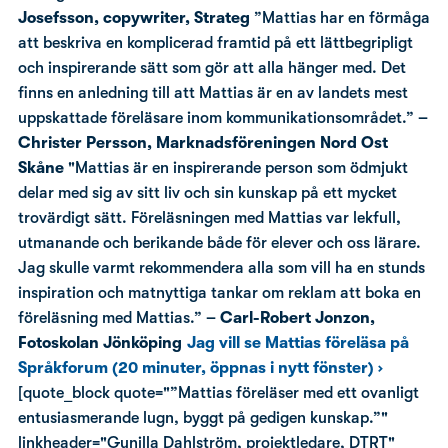
Josefsson, copywriter, Strateg
”Mattias har en förmåga
att beskriva en komplicerad framtid på ett lättbegripligt
och inspirerande sätt som gör att alla hänger med. Det
finns en anledning till att Mattias är en av landets mest
uppskattade föreläsare inom kommunikationsområdet.”
–
Christer Persson, Marknadsföreningen Nord Ost
Skåne
"Mattias är en inspirerande person som ödmjukt
delar med sig av sitt liv och sin kunskap på ett mycket
trovärdigt sätt. Föreläsningen med Mattias var lekfull,
utmanande och berikande både för elever och oss lärare.
Jag skulle varmt rekommendera alla som vill ha en stunds
inspiration och matnyttiga tankar om reklam att boka en
föreläsning med Mattias.”
– Carl-Robert Jonzon,
Fotoskolan Jönköping
Jag vill se Mattias föreläsa på
Språkforum (20 minuter, öppnas i nytt fönster) ›
[quote_block quote="”Mattias föreläser med ett ovanligt
entusiasmerande lugn, byggt på gedigen kunskap.”"
linkheader="Gunilla Dahlström, projektledare, DTRT"