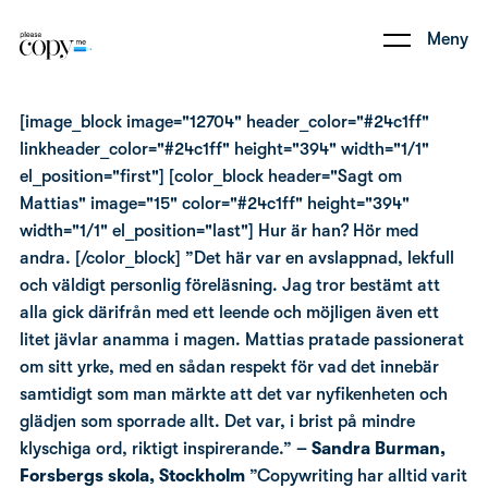
Meny
[image_block image="12704" header_color="#24c1ff"
linkheader_color="#24c1ff" height="394" width="1/1"
el_position="first"] [color_block header="Sagt om
Mattias" image="15" color="#24c1ff" height="394"
width="1/1" el_position="last"] Hur är han? Hör med
andra. [/color_block] ”Det här var en avslappnad, lekfull
och väldigt personlig föreläsning. Jag tror bestämt att
alla gick därifrån med ett leende och möjligen även ett
litet jävlar anamma i magen. Mattias pratade passionerat
om sitt yrke, med en sådan respekt för vad det innebär
samtidigt som man märkte att det var nyfikenheten och
glädjen som sporrade allt. Det var, i brist på mindre
klyschiga ord, riktigt inspirerande.”
– Sandra Burman,
Forsbergs skola, Stockholm
”Copywriting har alltid varit