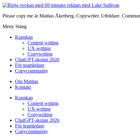
Please copy me är Mattias Åkerberg. Copywriter. Utbildare. Communi
Meny
Stäng
Kunskap
Content writing
UX-writing
Copywriting
ChatGPT-skolan 2026
För teamledare
Copycommunity
Om Mattias
Kontakt
Kunskap
Content writing
UX-writing
Copywriting
ChatGPT-skolan 2026
För teamledare
Copycommunity