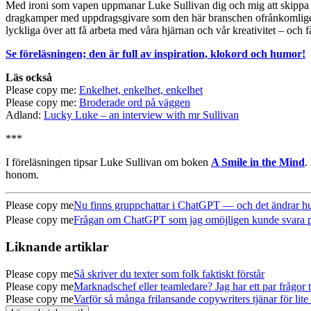
Med ironi som vapen uppmanar Luke Sullivan dig och mig att skippa vi
dragkamper med uppdragsgivare som den här branschen ofrånkomligen ha
lyckliga över att få arbeta med våra hjärnan och vår kreativitet – och få
Se föreläsningen; den är full av inspiration, klokord och humor!
Läs också
Please copy me:
Enkelhet, enkelhet, enkelhet
Please copy me:
Broderade ord på väggen
Adland:
Lucky Luke – an interview with mr Sullivan
***
I föreläsningen tipsar Luke Sullivan om boken
A Smile in the Mind
.
honom.
Please copy me
Nu finns gruppchattar i ChatGPT — och det ändrar hur
Please copy me
Frågan om ChatGPT som jag omöjligen kunde svara på (
Liknande artiklar
Please copy me
Så skriver du texter som folk faktiskt förstår
Please copy me
Marknadschef eller teamledare? Jag har ett par frågor ti
Please copy me
Varför så många frilansande copywriters tjänar för lite 