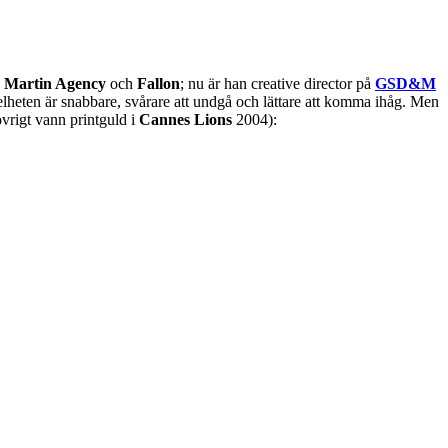
å
Martin Agency
och
Fallon
; nu är han creative director på
GSD&M
elheten är snabbare, svårare att undgå och lättare att komma ihåg. Men
övrigt vann printguld i
Cannes Lions
2004):