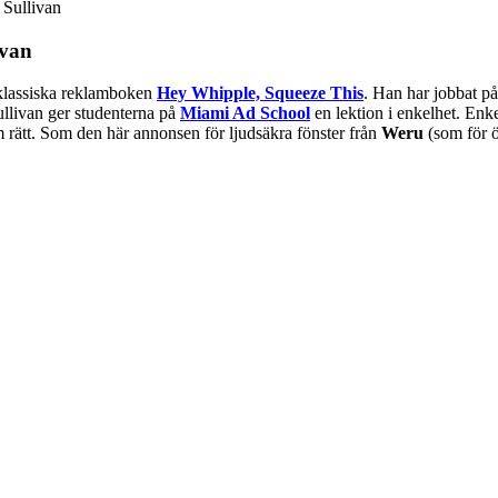
Sullivan
ivan
n klassiska reklamboken
Hey Whipple, Squeeze This
. Han har jobbat p
ullivan ger studenterna på
Miami Ad School
en lektion i enkelhet. Enk
rätt. Som den här annonsen för ljudsäkra fönster från
Weru
(som för 