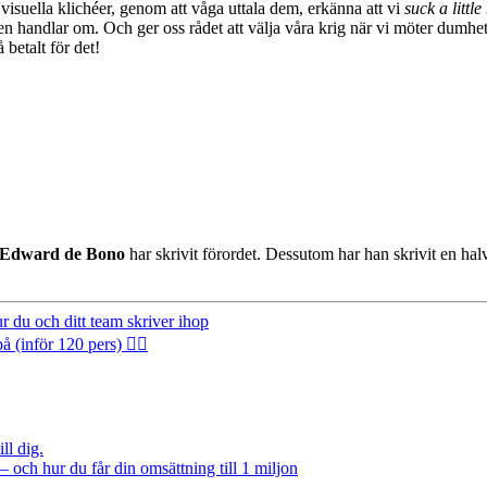
suella klichéer, genom att våga uttala dem, erkänna att vi
suck a little 
ndlar om. Och ger oss rådet att välja våra krig när vi möter dumheten
 betalt för det!
Edward de Bono
har skrivit förordet. Dessutom har han skrivit en ha
 du och ditt team skriver ihop
inför 120 pers) 🤦‍♂️
ll dig.
– och hur du får din omsättning till 1 miljon