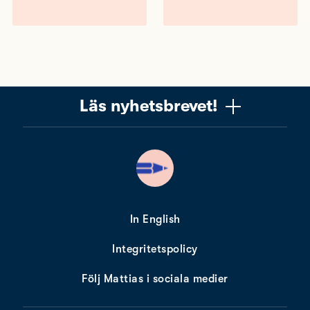
Läs nyhetsbrevet!
Vill du få ett uppskattat nyhetsbrev om copywriting?
Ta chansen! Det är jag (Mattias) som skriver det, och
när du läser får du knep, verktyg och tankar som gör
dig bättre på copywriting. Nyhetsbrevet från Please
copy me är alldeles gratis. Nära 10 000 får det redan.
In English
Integritetspolicy
Min e-postadress
Följ Mattias i sociala medier