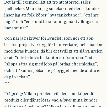
Det är till exempel lätt att tro att Storytel säljer
ljudböcker. Men när jag snackar med deras kunder
inser jag att folk köper “nya tankebanor”, “ett inre
lugn” och “en stund bara för mig, när tvillingarna
har somnat”.
Och när jag skriver för Bygglet, som gör ett app-
baserat projektverktyg för hantverkare, och snackar
med deras kunder, då blir det tydligt att själva grejen
är att “inte behöva ha kontoret i framrutan”, att
“slippa sätta sig med jobb på lördag eftermiddag”,
och att “kunna jobba ute på bygget med de andra en
dag i veckan”.
***
Fråga dig: Vilken problem vill den som köper din
produkt eller tjänst lösa? Vad
slipper
mina kunder
att tänka på och göra? Vilken blir skillnaden mellan