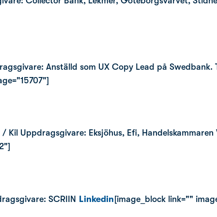
ivare: Collector Bank, Lekmer, Göteborgsvarvet, Stidne
ragsgivare: Anställd som UX Copy Lead på Swedbank. 
mage="15707"]
ter / Kil Uppdragsgivare: Eksjöhus, Efi, Handelskammare
2"]
dragsgivare: SCRIIN
Linkedin
[image_block link="" imag