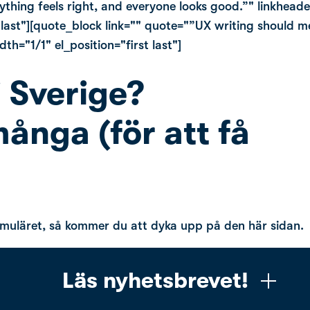
erything feels right, and everyone looks good.”" linkhea
 last"][quote_block link="" quote="”UX writing should 
="1/1" el_position="first last"]
i Sverige?
många (för att få
formuläret, så kommer du att dyka upp på den här sidan.
Läs nyhetsbrevet!