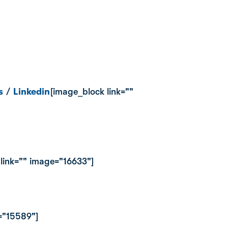
s
/
Linkedin
[image_block link=""
link="" image="16633"]
="15589"]