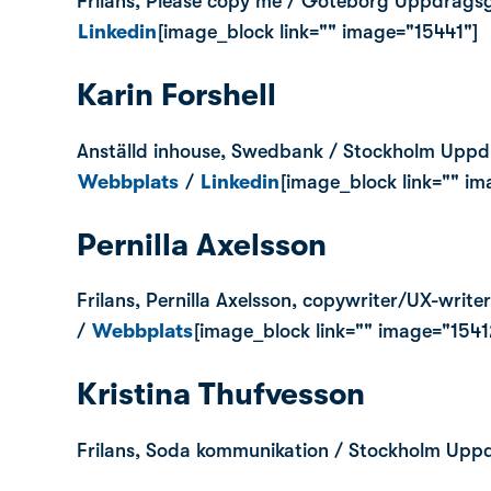
Frilans, Please copy me / Göteborg Uppdragsg
Linkedin
[image_block link="" image="15441"]
Karin Forshell
Anställd inhouse, Swedbank / Stockholm Uppd
Webbplats
/
Linkedin
[image_block link="" i
Pernilla Axelsson
Frilans, Pernilla Axelsson, copywriter/UX-wri
/
Webbplats
[image_block link="" image="1541
Kristina Thufvesson
Frilans, Soda kommunikation / Stockholm Upp