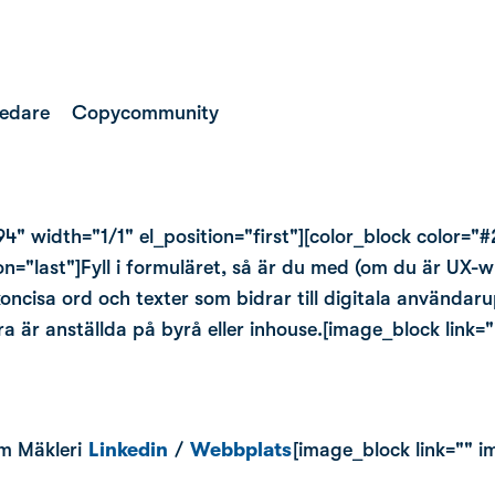
ledare
Copycommunity
4" width="1/1" el_position="first"][color_block color="
="last"]Fyll i formuläret, så är du med (om du är UX-wri
koncisa ord och texter som bidrar till digitala användar
ra är anställda på byrå eller inhouse.[image_block link
em Mäkleri
Linkedin
/
Webbplats
[image_block link="" 