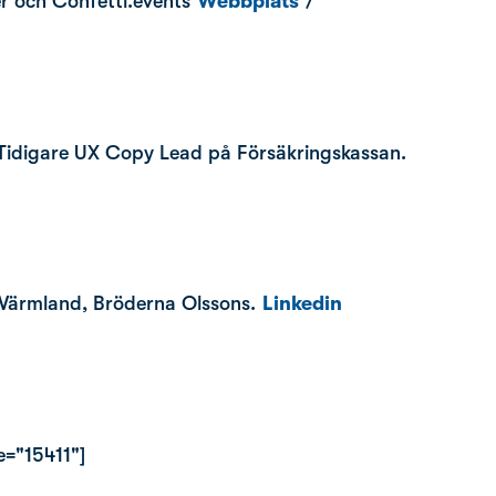
r och Confetti.events
Webbplats
/
Tidigare UX Copy Lead på Försäkringskassan.
n Värmland, Bröderna Olssons.
Linkedin
e="15411"]