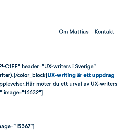
Om Mattias
Kontakt
#24C1FF" header="UX-writers i Sverige"
ter).[/color_block]
UX-writing är ett uppdrag
upplevelser.Här möter du ett urval av UX-writers
="" image="16632"]
image="15567"]