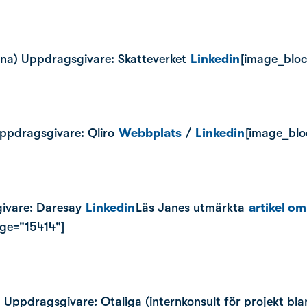
olna) Uppdragsgivare: Skatteverket
Linkedin
[image_bloc
Uppdragsgivare: Qliro
Webbplats
/
Linkedin
[image_blo
givare: Daresay
Linkedin
Läs Janes utmärkta
artikel om
age="15414"]
 Uppdragsgivare: Otaliga (internkonsult för projekt bla