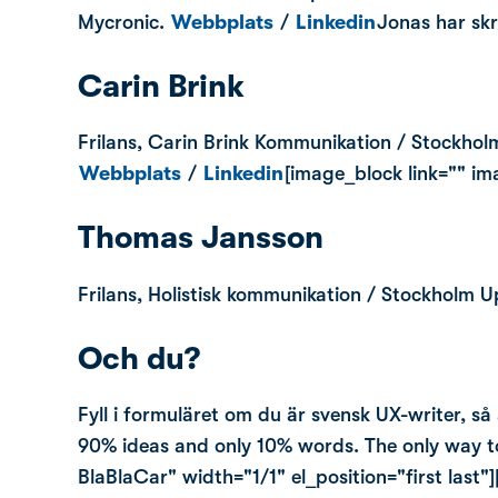
Mycronic.
Webbplats
/
Linkedin
Jonas har skr
Carin Brink
Frilans, Carin Brink Kommunikation / Stockhol
Webbplats
/
Linkedin
[image_block link="" i
Thomas Jansson
Frilans, Holistisk kommunikation / Stockholm
Och du?
Fyll i formuläret om du är svensk UX-writer, så
90% ideas and only 10% words. The only way to 
BlaBlaCar" width="1/1" el_position="first last"