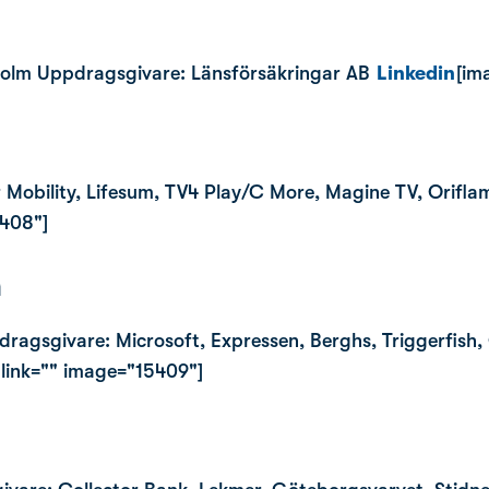
kholm Uppdragsgivare: Länsförsäkringar AB
Linkedin
[im
 Mobility, Lifesum, TV4 Play/C More, Magine TV, Orifla
5408"]
n
dragsgivare: Microsoft, Expressen, Berghs, Triggerfish
 link="" image="15409"]