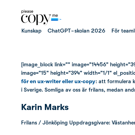
Kunskap
ChatGPT-skolan 2026
För team
[image_block link="" image="14456" height="39
image="15" height="394" width="1/1" el_position
för en ux-writer eller ux-copy
: att formulera 
i Sverige. Somliga av oss är frilans, medan and
Karin Marks
Frilans / Jönköping Uppdragsgivare: Västanh