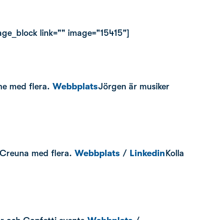
age_block link="" image="15415"]
me med flera.
Webbplats
Jörgen är musiker
, Creuna med flera.
Webbplats
/
Linkedin
Kolla