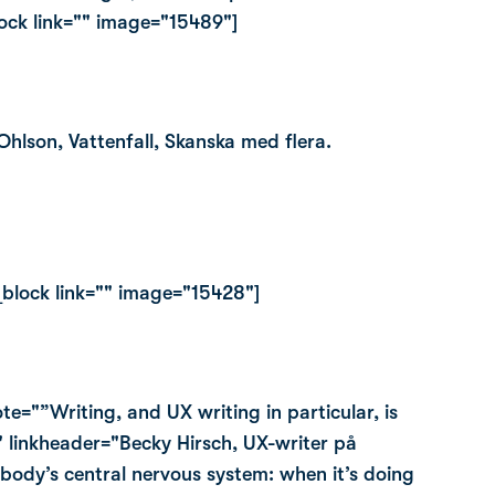
ock link="" image="15489"]
hlson, Vattenfall, Skanska med flera.
block link="" image="15428"]
te="”Writing, and UX writing in particular, is
" linkheader="Becky Hirsch, UX-writer på
e body’s central nervous system: when it’s doing