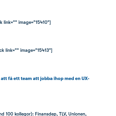
k link="" image="15410"]
ck link="" image="15413"]
 att få ett team att jobba ihop med en UX-
nd 100 kollegor): Finansdep, TLV, Unionen,