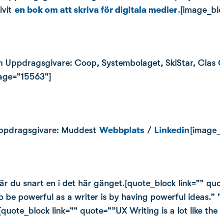
ivit
en bok om att skriva för digitala medier
.[image_bl
m Uppdragsgivare: Coop, Systembolaget, SkiStar, Clas O
mage="15563"]
 Uppdragsgivare: Muddest
Webbplats
/
Linkedin
[image_
 är du snart en i det här gänget.[quote_block link="" quo
be powerful as a writer is by having powerful ideas.” 
][quote_block link="" quote="”UX Writing is a lot like th