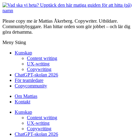
Please copy me är Mattias Åkerberg. Copywriter. Utbildare.
Communitybyggare. Han hittar orden som gör jobbet – och lär dig
göra detsamma.
Meny
Stäng
Kunskap
Content writing
UX-writing
Copywriting
ChatGPT-skolan 2026
För teamledare
Copycommunity
Om Mattias
Kontakt
Kunskap
Content writing
UX-writing
Copywriting
ChatGPT-skolan 2026