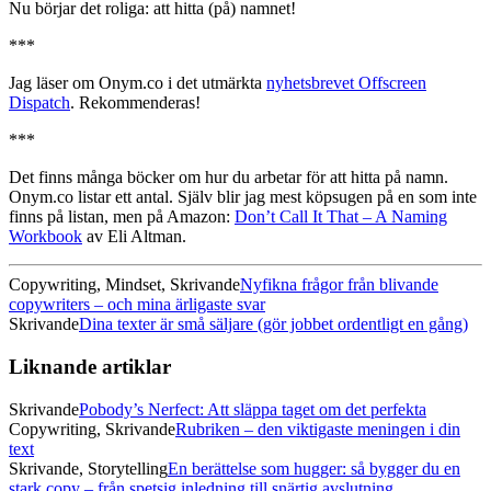
Nu börjar det roliga: att hitta (på) namnet!
***
Jag läser om Onym.co i det utmärkta
nyhetsbrevet Offscreen
Dispatch
. Rekommenderas!
***
Det finns många böcker om hur du arbetar för att hitta på namn.
Onym.co listar ett antal. Själv blir jag mest köpsugen på en som inte
finns på listan, men på Amazon:
Don’t Call It That – A Naming
Workbook
av Eli Altman.
Copywriting, Mindset, Skrivande
Nyfikna frågor från blivande
copywriters – och mina ärligaste svar
Skrivande
Dina texter är små säljare (gör jobbet ordentligt en gång)
Liknande artiklar
Skrivande
Pobody’s Nerfect: Att släppa taget om det perfekta
Copywriting, Skrivande
Rubriken – den viktigaste meningen i din
text
Skrivande, Storytelling
En berättelse som hugger: så bygger du en
stark copy – från spetsig inledning till snärtig avslutning