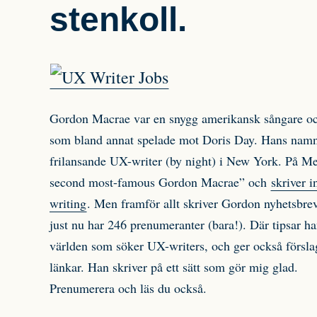
stenkoll.
Gordon Macrae var en snygg amerikansk sångare och
som bland annat spelade mot Doris Day. Hans nam
frilansande UX-writer (by night) i New York. På Me
second most-famous Gordon Macrae” och
skriver i
writing
. Men framför allt skriver Gordon nyhetsbre
just nu har 246 prenumeranter (bara!). Där tipsar h
världen som söker UX-writers, och ger också försla
länkar. Han skriver på ett sätt som gör mig glad.
Prenumerera och läs du också.