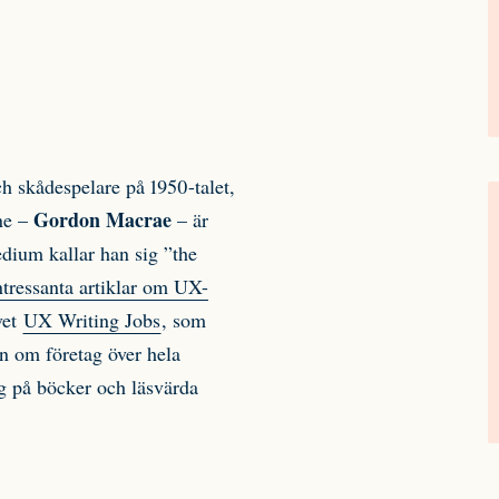
 skådespelare på 1950-talet,
Gordon Macrae
ne –
– är
dium kallar han sig ”the
ntressanta artiklar om UX-
vet
UX Writing Jobs
, som
an om företag över hela
g på böcker och läsvärda