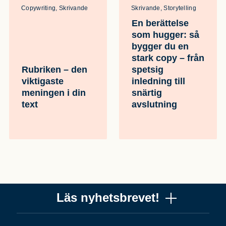
Copywriting, Skrivande
Skrivande, Storytelling
En berättelse
som hugger: så
bygger du en
stark copy – från
Rubriken – den
spetsig
viktigaste
inledning till
meningen i din
snärtig
text
avslutning
Läs nyhetsbrevet!
Vill du få ett uppskattat nyhetsbrev om copywriting? Ta