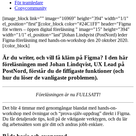
För teamledare
Copycommunity
[image_block link="" image="16969" height="394" width="1/1"
el_position="first"][color_block color="#24C1FF" header="Figma
för writers – öppen digital föreläsning " image="15" height="394"
width="1/1" el_position="last"]Johan Lindqvist (PostNord) leder
Figma-föreläsning med
hands-on-workshop den 20 oktober 2020.
[/color_block]
Är du writer, och vill få kläm på Figma? I den här
föreläsningen med Johan Lindqvist, UX Lead på
PostNord, förstår du de fiffigaste funktioner (och
hur du löser de vanligaste problemen).
Föreläsningen är nu FULLSATT!
Det blir 4 timmar med genomgångar blandat med hands-on-
workshop med övningar och “prova-själv-uppdrag” direkt i Figma.
Du får detaljerade tips, koll på de viktigaste verktygen, och du lär
dig arbetssätten som gör ditt och andras jobb enklare.