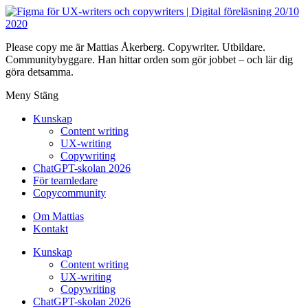
Please copy me är Mattias Åkerberg. Copywriter. Utbildare.
Communitybyggare. Han hittar orden som gör jobbet – och lär dig
göra detsamma.
Meny
Stäng
Kunskap
Content writing
UX-writing
Copywriting
ChatGPT-skolan 2026
För teamledare
Copycommunity
Om Mattias
Kontakt
Kunskap
Content writing
UX-writing
Copywriting
ChatGPT-skolan 2026