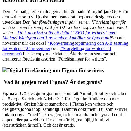
Både basic och avancerad
Den här matiga eftermiddagen är helrätt både för nybörjare OCH för
den writer som vill jobba mer avancerat ihop med designers och
utvecklare.
Den här föreläsningen ingår i serien "Föreläsningar för
writers", som är som gjord för UX-writers, copywriters och content
writers.
Du kan också välja att delta i “SEO för writers” med
Michael Wahlgren den 3 november. Anmälan är öppen nu!
Senare i
november blir det också
“Konverteringsoptimering och A/B-testning
för writers” (24 november)
och
“Storytelling för writers” (1
december)
.Please copy me / Mattias Åkerberg presenterar och
arrangerar föreläsningsserien ”Föreläsningar för writers”.
Vad är grejen med Figma? Är det gratis?
Figma är UX-designprogrammet som fått Airbnb, Spotify och Uber
att överge Sketch och Adobe XD för något kraftfullare och mer
produktivt. Grejen här är samarbete; i Figma kan writers och
designers jobba ihop, samtidigt, i samma dokument. Du som skriver
mikrocopy är “med” hela vägen, och kan ändra och styra alla ord i
appen eller på webben. Dessutom är Figma löjligt intuitivt
(startsträckan är noll). Och det är gratis.