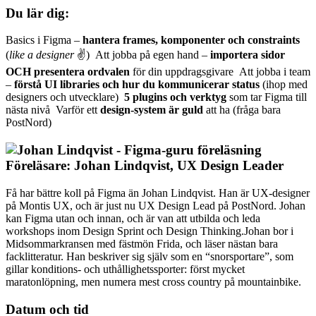
Du lär dig:
Basics i Figma –
hantera
frames, komponenter och constraints
(
like a designer
✌️) Att jobba på egen hand –
importera sidor
OCH presentera ordvalen
för din uppdragsgivare Att jobba i team
–
förstå UI libraries och hur du kommunicerar status
(ihop med
designers och utvecklare)
5 plugins och verktyg
som tar Figma till
nästa nivå Varför ett
design-system är guld
att ha (fråga bara
PostNord)
Föreläsare: Johan Lindqvist, UX Design Leader
Få har bättre koll på Figma än Johan Lindqvist. Han är UX-designer
på Montis UX, och är just nu UX Design Lead på PostNord. Johan
kan Figma utan och innan, och är van att utbilda och leda
workshops inom Design Sprint och Design Thinking.Johan bor i
Midsommarkransen med fästmön Frida, och läser nästan bara
facklitteratur. Han beskriver sig själv som en “snorsportare”, som
gillar konditions- och uthållighetssporter: först mycket
maratonlöpning, men numera mest cross country på mountainbike.
Datum och tid