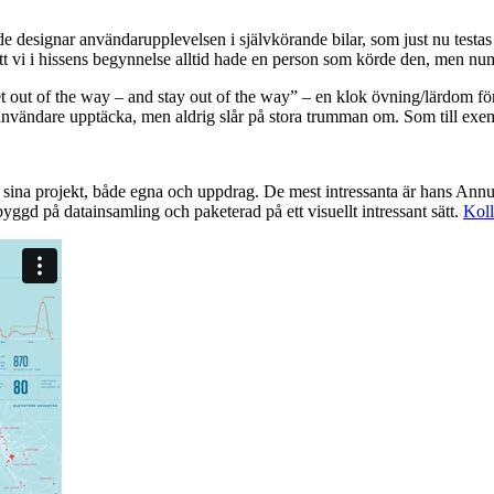
de designar användarupplevelsen i självkörande bilar, som just nu testas
vi i hissens begynnelse alltid hade en person som körde den, men numera 
 out of the way – and stay out of the way” – en klok övning/lärdom fö
r användare upptäcka, men aldrig slår på stora trumman om. Som till exe
sina projekt, både egna och uppdrag. De mest intressanta är hans An
 byggd på datainsamling och paketerad på ett visuellt intressant sätt.
Koll