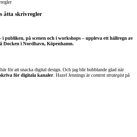
regler
åtta skrivregler
– i publiken, på scenen och i workshops – uppleva ett hällregn av
r på Docken i Nordhavn, Köpenhamn.
här för att snacka digital design. Och jag blir bubblande glad när
skriva för digitala kanaler
. Hazel Jennings är
content strategist
på