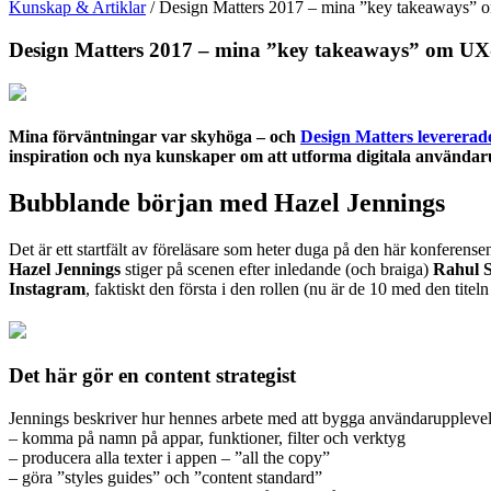
Kunskap & Artiklar
/
Design Matters 2017 – mina ”key takeaways” om
Design Matters 2017 – mina ”key takeaways” om UX-wr
Mina förväntningar var skyhöga – och
Design Matters levererad
inspiration och nya kunskaper om att utforma digitala använda
Bubblande början med Hazel Jennings
Det är ett startfält av föreläsare som heter duga på den här konferense
Hazel Jennings
stiger på scenen efter inledande (och braiga)
Rahul 
Instagram
, faktiskt den första i den rollen (nu är de 10 med den titel
Det här gör en content strategist
Jennings beskriver hur hennes arbete med att bygga användarupplevelse
– komma på namn på appar, funktioner, filter och verktyg
– producera alla texter i appen – ”all the copy”
– göra ”styles guides” och ”content standard”