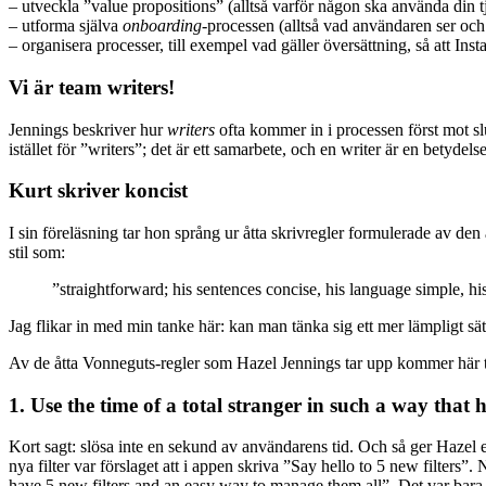
– utveckla ”value propositions” (alltså varför någon ska använda din
– utforma själva
onboarding
-processen (alltså vad användaren ser och l
– organisera processer, till exempel vad gäller översättning, så att Inst
Vi är team writers!
Jennings beskriver hur
writers
ofta kommer in i processen först mot slu
istället för ”writers”; det är ett samarbete, och en writer är en betydels
Kurt skriver koncist
I sin föreläsning tar hon språng ur åtta skrivregler formulerade av de
stil som:
”straightforward; his sentences concise, his language simple, hi
Jag flikar in med min tanke här: kan man tänka sig ett mer lämpligt sät
Av de åtta Vonneguts-regler som Hazel Jennings tar upp kommer här tre
1. Use the time of a total stranger in such a way that h
Kort sagt: slösa inte en sekund av användarens tid. Och så ger Hazel
nya filter var förslaget att i appen skriva ”Say hello to 5 new filters
have 5 new filters and an easy way to manage them all”. Det var bara 