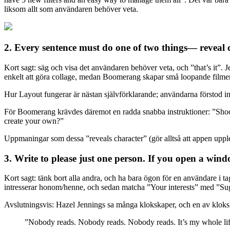
liksom allt som användaren behöver veta.
2. Every sentence must do one of two things— reveal 
Kort sagt: säg och visa det användaren behöver veta, och ”that’s it”.
enkelt att göra collage, medan Boomerang skapar små loopande filmer
Hur Layout fungerar är nästan självförklarande; användarna förstod int
För Boomerang krävdes däremot en radda snabba instruktioner: ”Shoot 
create your own?”
Uppmaningar som dessa ”reveals character” (gör alltså att appen upple
3. Write to please just one person. If you open a win
Kort sagt: tänk bort alla andra, och ha bara ögon för en användare i ta
intresserar honom/henne, och sedan matcha ”Your interests” med ”Sugge
Avslutningsvis: Hazel Jennings sa många klokskaper, och en av klokska
”Nobody reads. Nobody reads. Nobody reads. It’s my whole life.