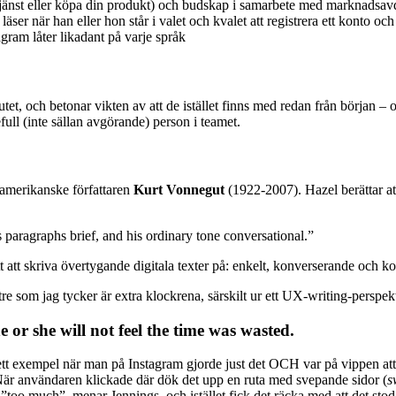
 tjänst eller köpa din produkt) och budskap i samarbete med marknadsa
äser när han eller hon står i valet och kvalet att registrera ett konto oc
agram låter likadant på varje språk
tet, och betonar vikten av att de istället finns med redan från början –
efull (inte sällan avgörande) person i teamet.
n amerikanske författaren
Kurt Vonnegut
(1922-2007). Hazel berättar a
s paragraphs brief, and his ordinary tone conversational.”
t att skriva övertygande digitala texter på: enkelt, konverserande och ko
 som jag tycker är extra klockrena, särskilt ur ett UX-writing-perspekt
e or she will not feel the time was wasted.
 ett exempel när man på Instagram gjorde just det OCH var på vippen at
”. När användaren klickade där dök det upp en ruta med svepande sidor (
s
”too much”, menar Jennings, och istället fick det räcka med att det sto