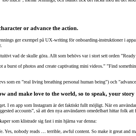
character or advance the action.
 Jennings ger exempel på UX-writing för onboarding-instruktioner i app
.
uitivt vad de skulle göra. Allt som behövs var i stort sett orden ”Read
a burst of photos and create captivating mini videos.” ”Find something
vs som en ”real living breathing personal human being”) och ”advance th
dow and make love to the world, so to speak, your story
get. I en app som Instagram är det faktiskt fullt möjligt. När en använda
sted accounts”, så att den nya användaren omedelbart hittar folk att f
per som klistrade sig fast i min hjärna var denna:
 Yes, nobody reads … terrible, awful content. So make it great and mak