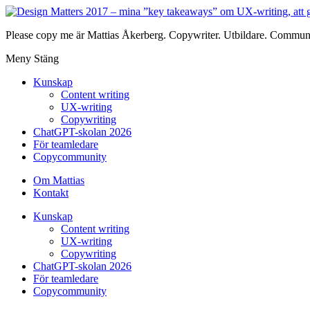
Please copy me är Mattias Åkerberg. Copywriter. Utbildare. Communi
Meny
Stäng
Kunskap
Content writing
UX-writing
Copywriting
ChatGPT-skolan 2026
För teamledare
Copycommunity
Om Mattias
Kontakt
Kunskap
Content writing
UX-writing
Copywriting
ChatGPT-skolan 2026
För teamledare
Copycommunity