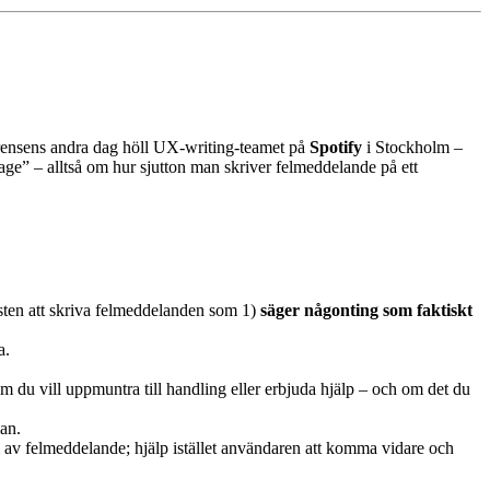
erensens andra dag höll UX-writing-teamet på
Spotify
i Stockholm –
ge” – alltså om hur sjutton man skriver felmeddelande på ett
sten att skriva felmeddelanden som 1)
säger någonting som faktiskt
a.
 du vill uppmuntra till handling eller erbjuda hjälp – och om det du
lan.
rm av felmeddelande; hjälp istället användaren att komma vidare och