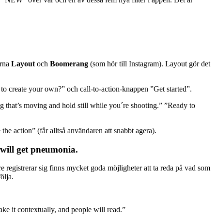
arna
Layout
och
Boomerang
(som hör till Instagram). Layout gör det
y to create your own?” och call-to-action-knappen ”Get started”.
 that’s moving and hold still while you´re shooting.” ”Ready to
e action” (får alltså användaren att snabbt agera).
 will get pneumonia.
re registrerar sig finns mycket goda möjligheter att ta reda på vad som
ölja.
e it contextually, and people will read.”