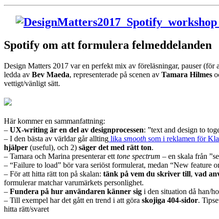
Spotify om att formulera felmeddelanden
Design Matters 2017 var en perfekt mix av föreläsningar, pauser (för
ledda av
Bev Maeda
, representerade på scenen av
Tamara Hilmes
o
vettigt/vänligt sätt.
Här kommer en sammanfattning:
–
UX-writing är en del av designprocessen
: ”text and design to tog
– I den bästa av världar går allting
lika
smooth
som i reklamen för Kla
hjälper
(useful), och 2)
säger det med rätt ton
.
– Tamara och Marina presenterar ett
tone spectrum
– en skala från ”se
– “Failure to load” bör vara seriöst formulerat, medan “New feature 
– För att hitta rätt ton på skalan:
tänk på vem du skriver till
,
vad an
formulerar matchar varumärkets personlighet.
–
Fundera på hur användaren känner sig
i den situation då han/ho
– Till exempel har det gått en trend i att göra
skojiga 404-sidor
. Tips
hitta rätt/svaret