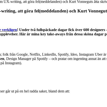
 UX-writing, att göra fel(meddelanden) och Kurt Vonneguts åtta skriv
iting, att göra fel(meddelanden) och Kurt Vonneguts 
e verkligen
! Under två fullspäckade dagar fick över 600 designers 
rupplevelser. Här är mina key take-aways från dessa sköna daga
n; folk från Google, Netflix, LinkedIn, Spotify, Ideo, Instagram Uber är 
Sen
, Design Manager på Spotify – och pratar om ingenting annat än att
n på Instagram).
r går ut på en hel radda saker, bland dem att: