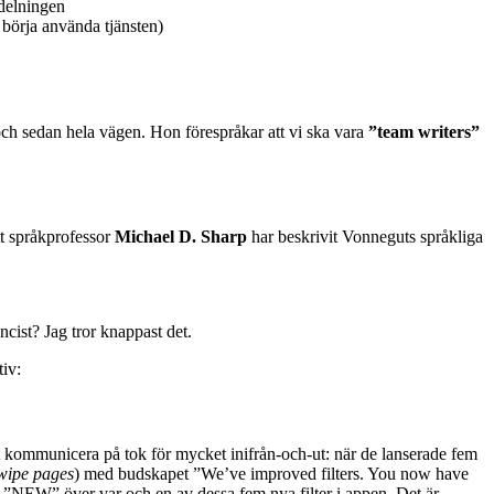
vdelningen
h börja använda tjänsten)
 och sedan hela vägen. Hon förespråkar att vi ska vara
”team writers”
tt språkprofessor
Michael D. Sharp
har beskrivit Vonneguts språkliga
ncist? Jag tror knappast det.
iv:
t kommunicera på tok för mycket inifrån-och-ut: när de lanserade fem
wipe pages
) med budskapet ”We’ve improved filters. You now have
d ”NEW” över var och en av dessa fem nya filter i appen. Det är