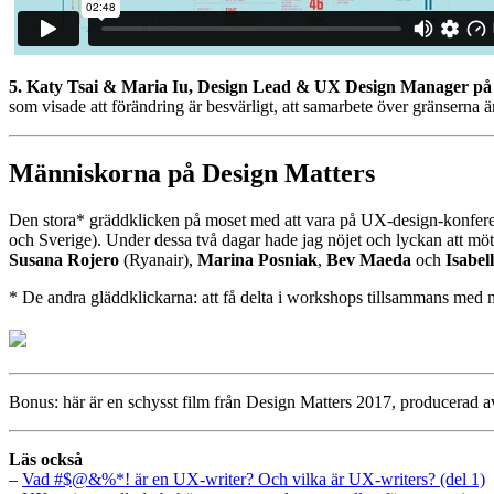
5. Katy Tsai & Maria Iu, Design Lead & UX Design Manager på
som visade att förändring är besvärligt, att samarbete över gränserna ä
Människorna på Design Matters
Den stora* gräddklicken på moset med att vara på UX-design-konferen
och Sverige). Under dessa två dagar hade jag nöjet och lyckan att mö
Susana Rojero
(Ryanair),
Marina Posniak
,
Bev Maeda
och
Isabel
* De andra gläddklickarna: att få delta i workshops tillsammans med m
Bonus: här är en schysst film från Design Matters 2017, producerad
Läs också
–
Vad #$@&%*! är en UX-writer? Och vilka är UX-writers? (del 1)