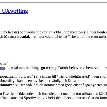
 att möta folk) och workshop (för att jobba ihop med folk). Under konf
ch
Marina Posniak
– en workshop på temat ”The art of the error messa
ether”
rna
, men faktum är:
things go wrong
. Därför behöver vi bemästra kon
rious/straightforward” i ena änden till ”friendly/lighthearted” i den andr
onboarding” kan ha en mycket mer vänlig och lättsam ton.
vändaren vill uppnå
, om du kommer med goda eller dåliga nyheter, som
n läser felmeddelandet, och formulera det med rätt ton utifrån den käns
et från teamet på Spotify: undvik helst det, eftersom det också är en fo