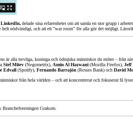
 LinkedIn,
delade sina erfarenheter om att samla en stor grupp i arbete
r helt nödvändigt, och att ett ”war room” för alla gör det möjligt. Lärori
s är alla trevliga, kunniga och ödmjuka människor du möter – från nä
ta
Stef Mitev
(Negometrix),
Amin Al Hazwani
(Mozilla Firefox),
Jeff
le Edvall
(Spotify),
Fernando Barrajón
(Resurs Bank) och
David M
änniskor från hela världen – och att koncentrerat och fokuserat få lyssn
 av Brancheforeningen Grakom.