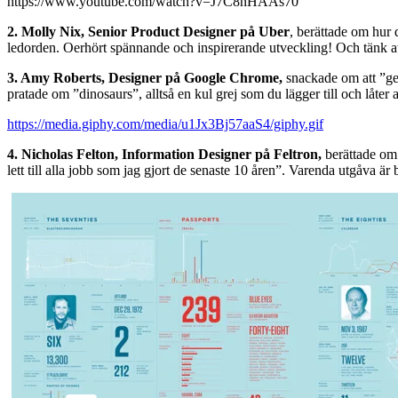
https://www.youtube.com/watch?v=J7C8nHAAs70
2. Molly Nix, Senior Product Designer på Uber
, berättade om hur 
ledorden. Oerhört spännande och inspirerande utveckling! Och tänk att 
3. Amy Roberts, Designer på Google Chrome,
snackade om att ”get
pratade om ”dinosaurs”, alltså en kul grej som du lägger till och låte
https://media.giphy.com/media/u1Jx3Bj57aaS4/giphy.gif
4. Nicholas Felton, Information Designer på Feltron,
berättade om 
lett till alla jobb som jag gjort de senaste 10 åren”. Varenda utgåva är