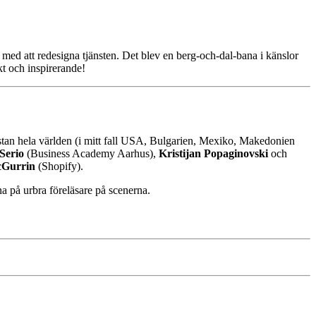
t med att redesigna tjänsten. Det blev en berg-och-dal-bana i känslor
kt och inspirerande!
stan hela världen (i mitt fall USA, Bulgarien, Mexiko, Makedonien
 Serio
(Business Academy Aarhus),
Kristijan Popaginovski
och
cGurrin
(Shopify).
a på urbra föreläsare på scenerna.