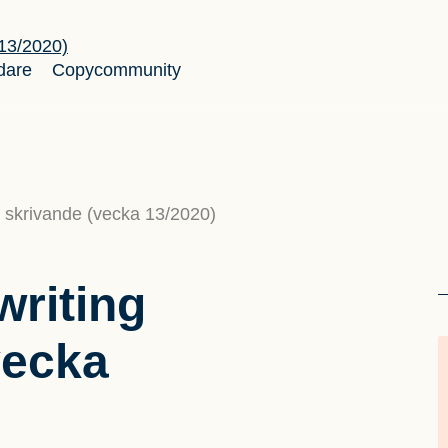
dare
Copycommunity
 skrivande (vecka 13/2020)
riting
vecka