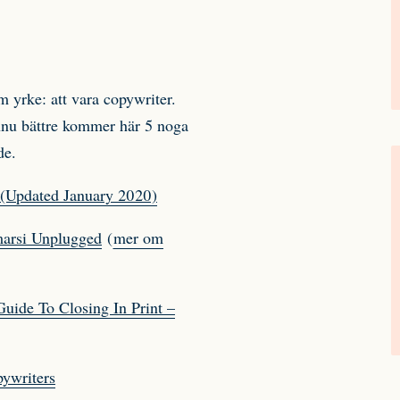
m yrke: att vara copywriter.
ännu bättre kommer här 5 noga
de.
(Updated
January 2020)
arsi Unplugged
(
mer om
ide To Closing In Print –
ywriters