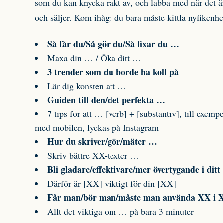
som du kan knycka rakt av, och labba med när det är 
och säljer. Kom ihåg: du bara måste kittla nyfikenh
Så får du/Så gör du/Så fixar du …
Maxa din … / Öka ditt …
3 trender som du borde ha koll på
Lär dig konsten att …
Guiden till den/det perfekta …
7 tips för att … [verb] + [substantiv], till exemp
med mobilen, lyckas på Instagram
Hur du skriver/gör/mäter …
Skriv bättre XX-texter …
Bli gladare/effektivare/mer övertygande i ditt
Därför är [XX] viktigt för din [XX]
Får man/bör man/måste man använda XX i 
Allt det viktiga om … på bara 3 minuter