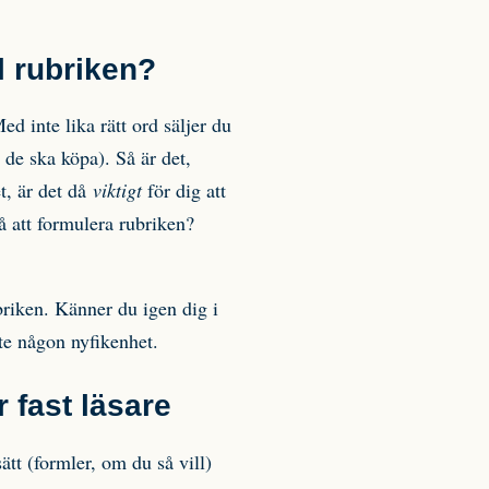
ill rubriken?
d inte lika rätt ord säljer du
 de ska köpa). Så är det,
et, är det då
viktigt
för dig att
å att formulera rubriken?
ubriken. Känner du igen dig i
inte någon nyfikenhet.
r fast läsare
tt (formler, om du så vill)