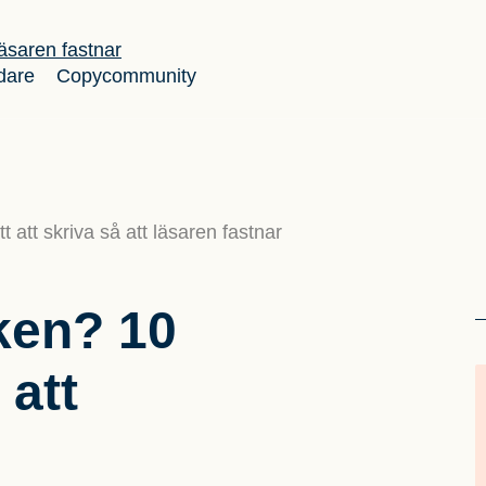
dare
Copycommunity
t att skriva så att läsaren fastnar
ken? 10
 att