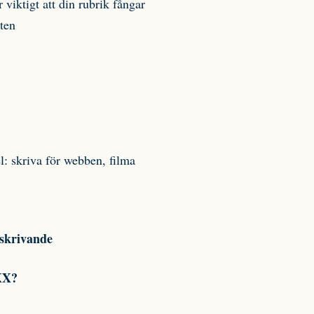
viktigt att din rubrik fångar
eten
el: skriva för webben, filma
 skrivande
XX?